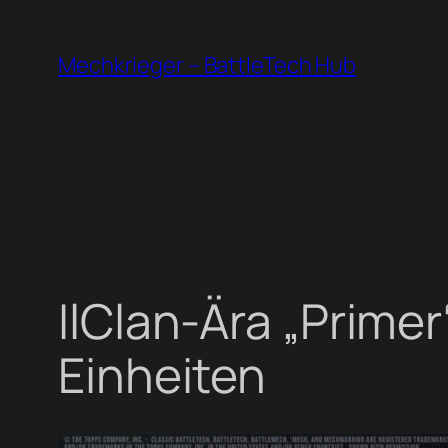
Zum
Inhalt
Mechkrieger – BattleTech Hub
springen
IlClan-Ära „Primer
Einheiten