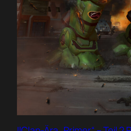
IlClan-Ära „Primer“ – Teil 