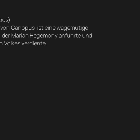
pus)
n von Canopus, ist eine wagemutige
on der Marian Hegemony anführte und
 Volkes verdiente.