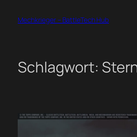
Zum
Inhalt
Mechkrieger – BattleTech Hub
springen
Schlagwort:
Ster