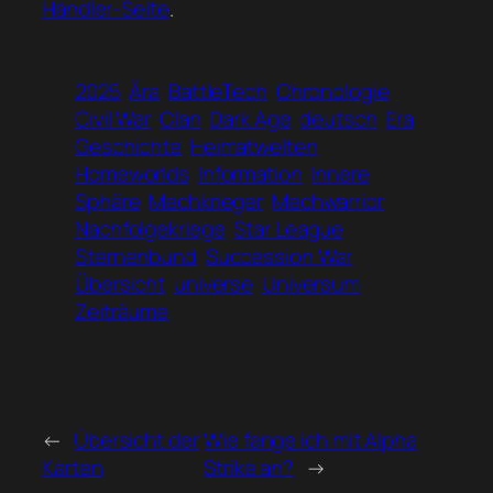
Händler-Seite
.
2025
Ära
BattleTech
Chronologie
Civil War
Clan
Dark Age
deutsch
Era
Geschichte
Heimatwelten
Homeworlds
Information
Innere
Sphäre
Mechkrieger
Mechwarrior
Nachfolgekriege
Star League
Sternenbund
Succession War
Übersicht
universe
Universum
Zeiträume
←
Übersicht der
Wie fange ich mit Alpha
Karten
Strike an?
→