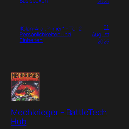
Basisboxen
2025
31.
IlClan-Ära „Primer“ – Teil 2
August
Persönlichkeiten und
Einheiten
2025
Mechkrieger – BattleTech
Hub