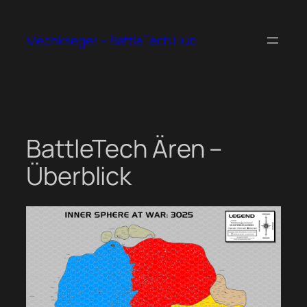
Zum
Inhalt
Mechkrieger – BattleTech Hub
springen
BattleTech Ären –
Überblick